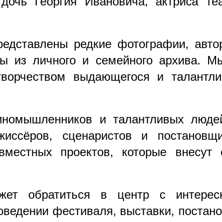
 дочь Георгия Ивановича, актриса т
редставлены редкие фотографии, автор
ты из личного и семейного архива. М
творчеством выдающегося и талантлив
иномышленников и талантливых людей
жиссёров, сценаристов и постановщ
вместных проектов, которые внесут
жет обратиться в центр с интере
оведении фестиваля, выставки, постан