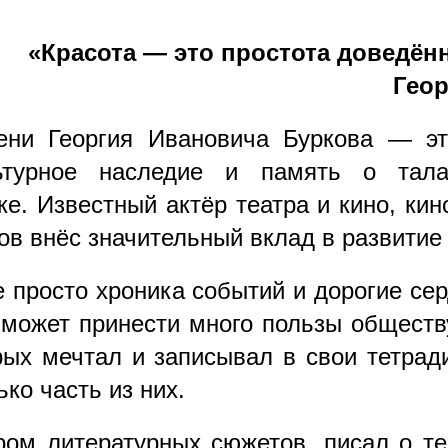
«Красота — это простота доведён
Геор
ени Георгия Ивановича Буркова — эт
ьтурное наследие и память о тала
е. Известный актёр театра и кино, кин
ов внёс значительный вклад в развитие 
 просто хроника событий и дорогие се
 может принести много пользы обществ
рых мечтал и записывал в свои тетрад
ко часть из них.
ором литературных сюжетов, писал о те